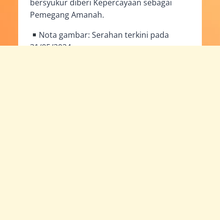
bersyukur diberi Kepercayaan sebagai
Pemegang Amanah.
Nota gambar: Serahan terkini pada
31/05/2024
Laili Basir
02/06/2024
Facebook
Twitter
PERKEMBANGAN TERKINI HUGS PROJECT & RUMAH NGAJI
RAYUAN SUMBANGAN KEWANGAN BAGI MERINGANKAN BEBAN PERUBATAN PASCA PEMBEDAHAN VOLUNTEER HUGS PROJECT