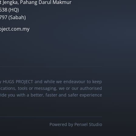
t Jengka, Pahang Darul Makmur
538 (HQ)
797 (Sabah)
roject.com.my
d by HUGS PROJECT and while we endeavour to keep
lications, tools or messaging, we or our authorised
ide you with a better, faster and safer experience
Powered by Penxel Studio