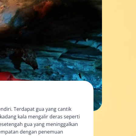
diri. Terdapat gua yang cantik
 kadang kala mengalir deras seperti
a sesetengah gua yang meninggalkan
penempatan dengan penemuan