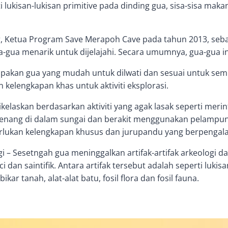
i lukisan-lukisan primitive pada dinding gua, sisa-sisa maka
ir, Ketua Program Save Merapoh Cave pada tahun 2013, seba
ua menarik untuk dijelajahi. Secara umumnya, gua-gua ini 
kan gua yang mudah untuk dilwati dan sesuai untuk semua
kelengkapan khas untuk aktiviti eksplorasi.
kelaskan berdasarkan aktiviti yang agak lasak seperti merin
enang di dalam sungai dan berakit menggunakan pelampung. 
erlukan kelengkapan khusus dan jurupandu yang berpengal
gi – Sesetngah gua meninggalkan artifak-artifak arkeologi da
ci dan saintifik. Antara artifak tersebut adalah seperti lukis
ar tanah, alat-alat batu, fosil flora dan fosil fauna.