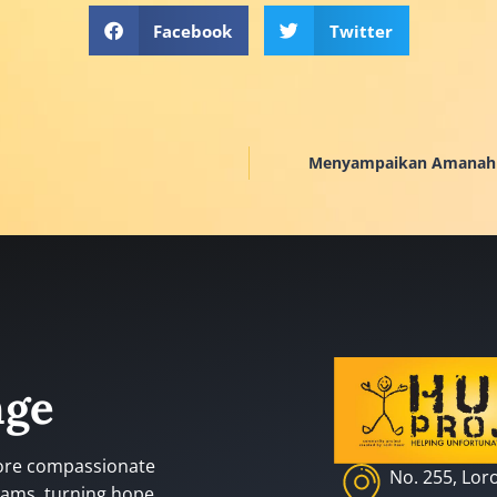
Facebook
Twitter
Menyampaikan Amanah d
nge
more compassionate
No. 255, Lor
rams, turning hope